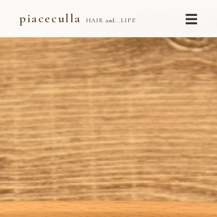
☰
piaceculla
HAIR and...LIFE